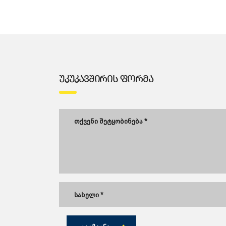
ᲣᲙᲣᲙᲐᲕᲨᲘᲠᲘᲡ ᲤᲝᲠᲛᲐ