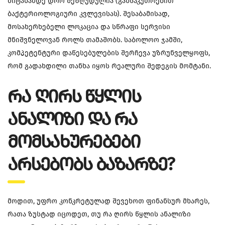
მიტანამდე დრო შეზღუდულია (განსაკუთრებით
ბაქტერიოლოგიური კვლევისას). შესაბამისად,
მოსახერხებელი ლოკაცია და სწრაფი სერვისი
მნიშვნელოვან როლს თამაშობს. საბოლოო ჯამში,
კომპეტენტური დაწესებულების შერჩევა უზრუნველყოფს,
რომ გადახდილი თანხა იყოს რეალური შედეგის მომტანი.
ᲠᲐ ᲦᲘᲠᲡ ᲬᲧᲚᲘᲡ
ᲐᲜᲐᲚᲘᲖᲘ ᲓᲐ ᲠᲐ
ᲛᲝᲛᲡᲐᲮᲣᲠᲔᲑᲔᲑᲘ
ᲐᲠᲡᲔᲑᲝᲑᲡ ᲑᲐᲖᲐᲠᲖᲔ?
მოდით, უფრო კონკრეტულად შევეხოთ ფინანსურ მხარეს,
რათა ზუსტად იცოდეთ, თუ რა ღირს წყლის ანალიზი