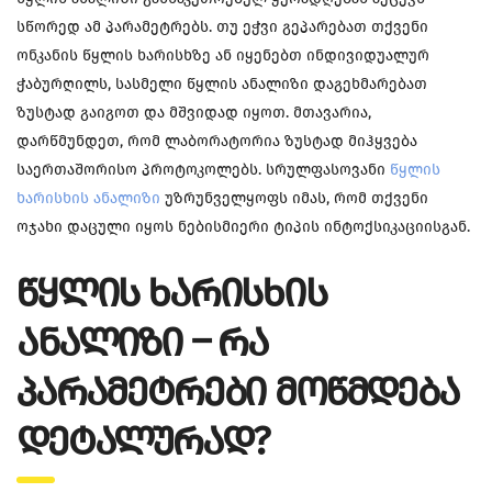
სწორედ ამ პარამეტრებს. თუ ეჭვი გეპარებათ თქვენი
ონკანის წყლის ხარისხზე ან იყენებთ ინდივიდუალურ
ჭაბურღილს, სასმელი წყლის ანალიზი დაგეხმარებათ
ზუსტად გაიგოთ და მშვიდად იყოთ. მთავარია,
დარწმუნდეთ, რომ ლაბორატორია ზუსტად მიჰყვება
საერთაშორისო პროტოკოლებს. სრულფასოვანი
წყლის
ხარისხის ანალიზი
უზრუნველყოფს იმას, რომ თქვენი
ოჯახი დაცული იყოს ნებისმიერი ტიპის ინტოქსიკაციისგან.
ᲬᲧᲚᲘᲡ ᲮᲐᲠᲘᲡᲮᲘᲡ
ᲐᲜᲐᲚᲘᲖᲘ – ᲠᲐ
ᲞᲐᲠᲐᲛᲔᲢᲠᲔᲑᲘ ᲛᲝᲬᲛᲓᲔᲑᲐ
ᲓᲔᲢᲐᲚᲣᲠᲐᲓ?