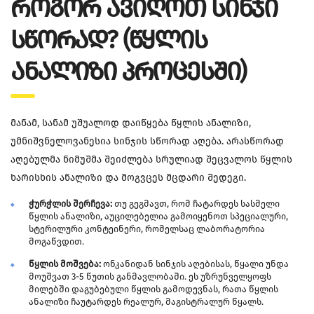
ᲠᲝᲒᲝᲠ ᲐᲕᲘᲦᲝᲗ ᲡᲘᲜᲯᲘ
ᲡᲬᲝᲠᲐᲓ? (ᲬᲧᲚᲘᲡ
ᲐᲜᲐᲚᲘᲖᲘ ᲞᲠᲝᲪᲔᲡᲨᲘ)
მანამ, სანამ უშუალოდ დაიწყება წყლის ანალიზი,
უმნიშვნელოვანესია სინჯის სწორად აღება. არასწორად
აღებულმა ნიმუშმა შეიძლება სრულიად შეცვალოს წყლის
ხარისხის ანალიზი და მოგვცეს მცდარი შედეგი.
ჭურჭლის შერჩევა:
თუ გეგმავთ, რომ ჩატარდეს სასმელი
წყლის ანალიზი, აუცილებელია გამოიყენოთ სპეციალური,
სტერილური კონტეინერი, რომელსაც ლაბორატორია
მოგაწვდით.
წყლის მოშვება:
ონკანიდან სინჯის აღებისას, წყალი უნდა
მოუშვათ 3-5 წუთის განმავლობაში. ეს უზრუნველყოფს
მილებში დაგუბებული წყლის გამოდევნას, რათა წყლის
ანალიზი ჩაუტარდეს რეალურ, მაგისტრალურ წყალს.