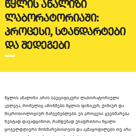
ᲬᲧᲚᲘᲡ ᲐᲜᲐᲚᲘᲖᲘ
ᲚᲐᲑᲝᲠᲐᲢᲝᲠᲘᲐᲨᲘ:
ᲞᲠᲝᲪᲔᲡᲘ, ᲡᲢᲐᲜᲓᲐᲠᲢᲔᲑᲘ
ᲓᲐ ᲨᲔᲓᲔᲒᲔᲑᲘ
წყლის ანალიზი არის სპეციფიკური ლაბორატორიული
კვლევა, რომელიც ამოწმებს წყლის ფიზიკურ, ქიმიურ და
მიკრობიოლოგიურ მაჩვენებლებს. ეს პროცესი გვეხმარება
ზუსტად დავადგინოთ, რამდენად უსაფრთხოა წყალი
ყოველდღიური მოხმარებისთვის და აკმაყოფილებს თუ არა